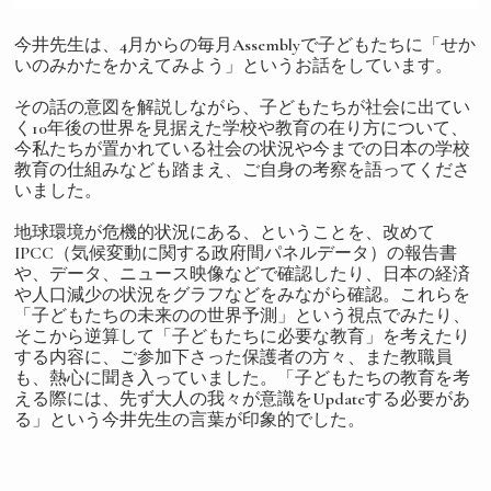
今井先生は、4月からの毎月Assemblyで子どもたちに「せか
いのみかたをかえてみよう」というお話をしています。
その話の意図を解説しながら、子どもたちが社会に出てい
く10年後の世界を見据えた学校や教育の在り方について、
今私たちが置かれている社会の状況や今までの日本の学校
教育の仕組みなども踏まえ、ご自身の考察を語ってくださ
いました。
地球環境が危機的状況にある、ということを、改めて
IPCC（気候変動に関する政府間パネルデータ）の報告書
や、データ、ニュース映像などで確認したり、日本の経済
や人口減少の状況をグラフなどをみながら確認。これらを
「子どもたちの未来のの世界予測」という視点でみたり、
そこから逆算して「子どもたちに必要な教育」を考えたり
する内容に、ご参加下さった保護者の方々、また教職員
も、熱心に聞き入っていました。「子どもたちの教育を考
える際には、先ず大人の我々が意識をUpdateする必要があ
る」という今井先生の言葉が印象的でした。