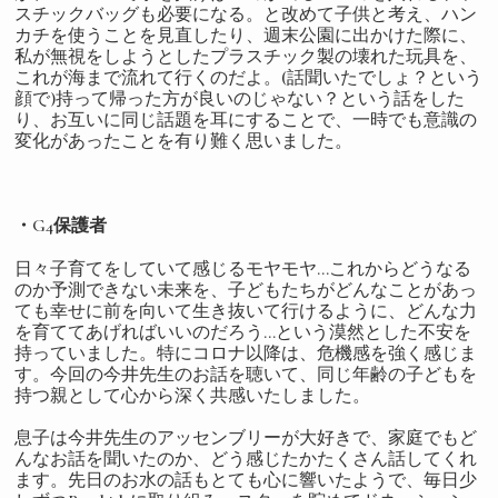
スチックバッグも必要になる。と改めて子供と考え、ハン
カチを使うことを見直したり、週末公園に出かけた際に、
私が無視をしようとしたプラスチック製の壊れた玩具を、
これが海まで流れて行くのだよ。(話聞いたでしょ？という
顔で)持って帰った方が良いのじゃない？という話をした
り、お互いに同じ話題を耳にすることで、一時でも意識の
変化があったことを有り難く思いました。
・G4保護者
日々子育てをしていて感じるモヤモヤ…これからどうなる
のか予測できない未来を、子どもたちがどんなことがあっ
ても幸せに前を向いて生き抜いて行けるように、どんな力
を育ててあげればいいのだろう…という漠然とした不安を
持っていました。特にコロナ以降は、危機感を強く感じま
す。今回の今井先生のお話を聴いて、同じ年齢の子どもを
持つ親として心から深く共感いたしました。
息子は今井先生のアッセンブリーが大好きで、家庭でもど
んなお話を聞いたのか、どう感じたかたくさん話してくれ
ます。先日のお水の話もとても心に響いたようで、毎日少