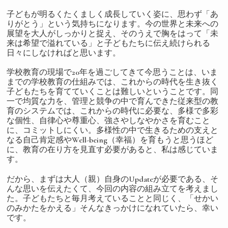
子どもが明るくたくましく成長していく姿に、思わず「あ
りがとう」という気持ちになります。今の世界と未来への
展望を大人がしっかりと捉え、そのうえで胸をはって「未
来は希望で溢れている」と子どもたちに伝え続けられる
日々にしなければと思います。
学校教育の現場で20年を過ごしてきて今思うことは、いま
までの学校教育の仕組みでは、これからの時代を生き抜く
子どもたちを育てていくことは難しいということです。同
一で均質な力を、管理と競争の中で育んできた従来型の教
育のシステムでは、これからの時代に必要な、多様で多彩
な個性、自律心や尊重心、強さやしなやかさを育むこと
に、コミットしにくい。多様性の中で生きるための支えと
なる自己肯定感やWell-being（幸福）を育もうと思うほど
に、教育の在り方を見直す必要があると、私は感じていま
す。
だから、まずは大人（親）自身のUpdateが必要である、そ
んな思いを伝えたくて、今回の内容の組み立てを考えまし
た。子どもたちと毎月考えていることと同じく、「せかい
のみかたをかえる」そんなきっかけになれていたら、幸い
です。