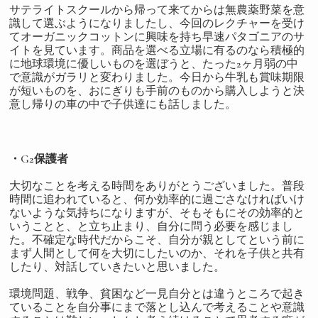
サテライトスクールから帰って来てからは無農薬野菜を意
識して選ぶようになりましたし、今回のレクチャーを受け
てオーガニックコットンに興味を持ち早速パタゴニアのサ
イトを見ています。商品を選べる立場に有るのなら積極的
に地球環境に優しいものを選ぼうと、たった2ヶ月弱の中
で意識がガラリと変わりました。今日から牛乳も賞味期限
が短いものを、おにぎりも手前のものから購入しようと決
意し帰りの車の中で子供達にも話しました。
・G2保護者
大切なことを考える時間をありがとうございました。普段
時間に追われていると、何か効率的に過ごさなければいけ
ないような気持ちになりますが、そもそもにその効率的と
いうことと、と立ち止まり、自分に問う必要を感じまし
た。不確定な時代だからこそ、自分が親としてという前に
まず人間として何を大切にしたいのか、それを子供と共有
したり、対話していきたいと思いました。
環境問題、戦争、貧困など一見自分とは違うところで起き
ていることを自分事にまで落とし込んで考えることや意識