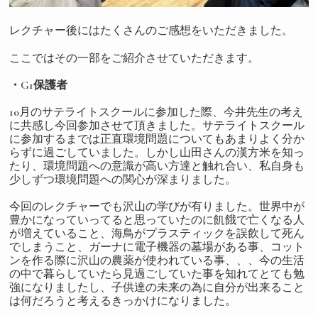
レクチャー後にはたくさんのご感想をいただきました。
ここではその一部をご紹介させていただきます。
・G1保護者
10月のサテライトスクールに参加した際、今井先生の考え
に共感し今回参加させて頂きました。サテライトスクール
に参加するまでは正直環境問題についてもあまりよく分か
らずに過ごしていました。しかし山田さんの漢方米を知っ
たり、環境問題への意識が高い方達と触れ合い、私自身も
少しずつ環境問題への関心が深まりました。
今回のレクチャーでも沢山の学びが有りました。世界中が
豊かになっていってると思っていたのに飢餓で亡くなる人
が増えていること、海鳥がプラスティックを誤飲して死ん
でしまうこと、ガーナに電子機器の墓場がある事、コット
ンを作る際に沢山の農薬が使われている事、、、今の生活
の中で暮らしていたら見過ごしていた事を知れてとても勉
強になりましたし、子供達の未来の為に自分が出来ること
は何だろうと考えるきっかけになりました。