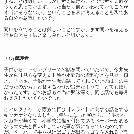
することは難しい、しかし考え続けることで思考する癖が
つくと思っています。また当たり前といわれていることが
本当にそうなのか、ということを常に考えることを親であ
る自分が意識したいです。
問いを立てることは難しいことですが、まず問いを考える
行為自体を子供と楽しみたいと思います。
・G3保護者
子供からアッセンブリーでの話を聞いていたので、今井先
生から【見方を変える】絵や水問題の資料などを見せて頂
き、『あぁ、子供が一生懸命話してくれていたのはこの事
だったのかぁ』と答え合わせが出来たようで、とても嬉し
かったです。どのお話も本当に興味深く、同じ話でも毎月
お聴きしたいくらいでした。
このレクチャーが家族で再び【ミライ】に関する話をする
キッカケとなりました。3年生になった頃から、子供がハ
ンカチが無くても小学校に備え付けてあるペーパーがある
から大丈夫と言い出していた事が気になっていたのです
が、ペーパーで手を拭けばゴミが出る→ゴミを入れるプラ